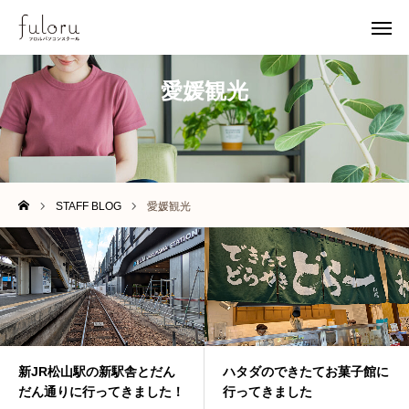
愛媛観光
無料体験
アクセス
イベント
お知らせ
STAFF BLOG
愛媛観光
ホーム
フロルについて
レッスン
アクセス
新JR松山駅の新駅舎とだん
ハタダのできたてお菓子館に
だん通りに行ってきました！
行ってきました
無料体験