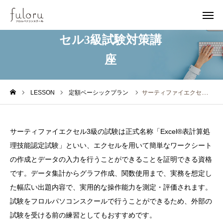
サーティファイエク
セル3級試験対策講
座
無料体験
アクセス
イベント
お知らせ
LESSON
定額ベーシックプラン
サーティファイエクセル3級試験対策講座
ホーム
サーティファイエクセル3級の試験は正式名称「Excel®表計算処
フロルについて
理技能認定試験」といい、エクセルを用いて簡単なワークシート
の作成とデータの入力を行うことができることを証明できる資格
レッスン
です。データ集計からグラフ作成、関数使用まで、実務を想定し
た幅広い出題内容で、実用的な操作能力を測定・評価されます。
アクセス
試験をフロルパソコンスクールで行うことができるため、外部の
試験を受ける前の練習としてもおすすめです。
無料体験