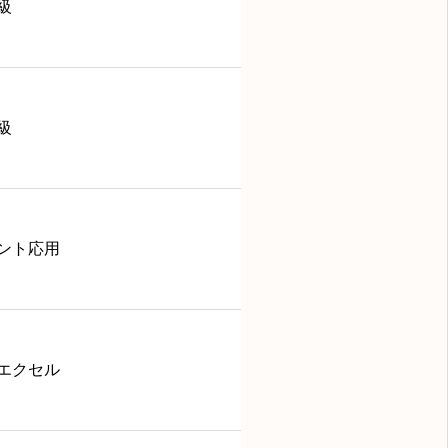
級
級
ント応用
エクセル